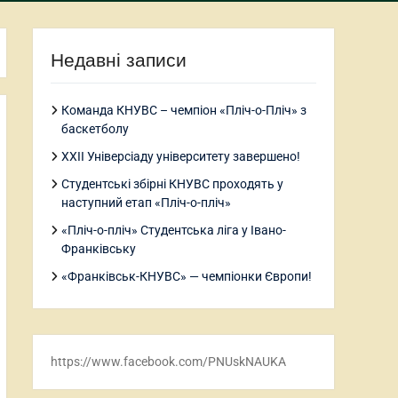
Недавні записи
Команда КНУВС – чемпіон «Пліч-о-Пліч» з
баскетболу
ХХІІ Універсіаду університету завершено!
Студентські збірні КНУВС проходять у
наступний етап «Пліч-о-пліч»
«Пліч-о-пліч» Студентська ліга у Івано-
Франківську
«Франківськ-КНУВС» — чемпіонки Європи!
https://www.facebook.com/PNUskNAUKA