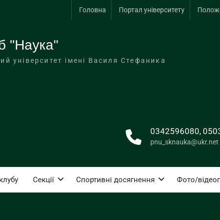
Головна
Портал університету
Положе
б "Наука"
ий університет імені Василя Стефаника
0342596080, 050
pnu_sknauka@ukr.net
клубу
Секції
Спортивні досягнення
Фото/відео