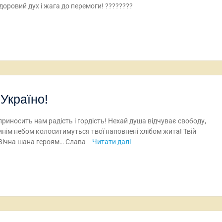
доровий дух і жага до перемоги! ????????
Україно!
приносить нам радість і гордість! Нехай душа відчуває свободу,
синім небом колоситимуться твої наповнені хлібом жита! Твій
Вічна шана героям… Слава
Читати далі