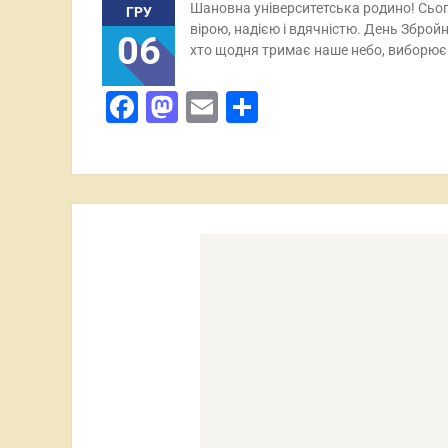
Шановна університетська родино! Сьог
ГРУ
вірою, надією і вдячністю. День Збройн
06
хто щодня тримає наше небо, виборює
Facebook
Mastodon
Email
Поділитися