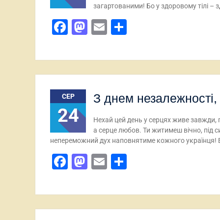
загартованими! Бо у здоровому тілі – з
Facebook
Mastodon
Email
Поділитися
З днем незалежності, 
СЕР
24
Нехай цей день у серцях живе завжди, 
а серце любов. Ти житимеш вічно, під 
непереможний дух наповнятиме кожного українця! 
Facebook
Mastodon
Email
Поділитися