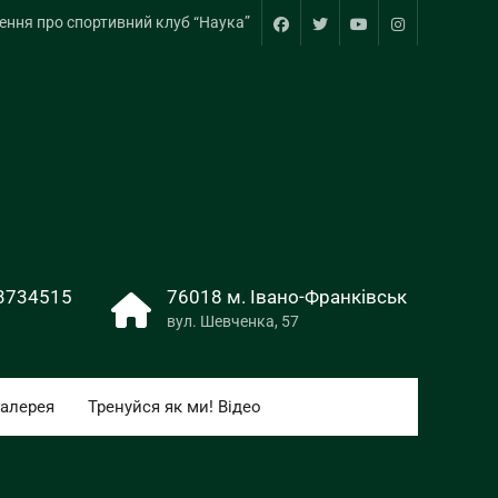
ння про спортивний клуб “Наука”
Фейсбук
Пункт
ютуб
інстаграм
меню
3734515
76018 м. Івано-Франківськ
вул. Шевченка, 57
галерея
Тренуйся як ми! Відео