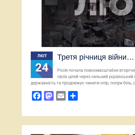
Третя річниця війни…
ЛЮТ
24
Росія почала повномасштабне вторгнен
своїх цілей через сильний український
державність та продовжує чинити опір, попри біль, 
Facebook
Mastodon
Email
Поділитися