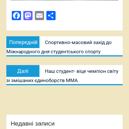
Facebook
Mastodon
Email
Поділитися
Навігація
Попередній
Попередній
Спортивно-масовий захід до
записів
запис:
Міжнародного дня студентського спорту
Наступний
Далі
Наш студент- віце чемпіон світу
запис:
зі змішаних єдиноборств ММА
Недавні записи