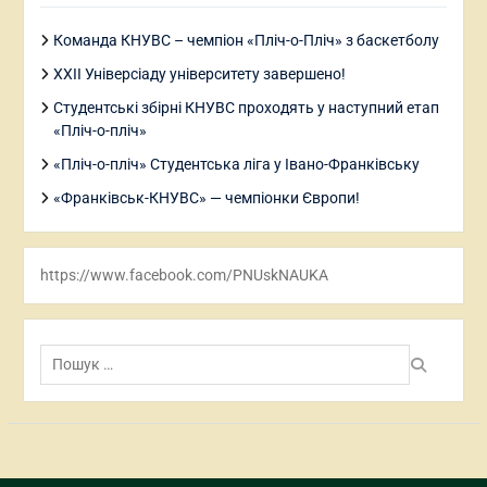
Команда КНУВС – чемпіон «Пліч-о-Пліч» з баскетболу
ХХІІ Універсіаду університету завершено!
Студентські збірні КНУВС проходять у наступний етап
«Пліч-о-пліч»
«Пліч-о-пліч» Студентська ліга у Івано-Франківську
«Франківськ-КНУВС» — чемпіонки Європи!
https://www.facebook.com/PNUskNAUKA
Пошук: