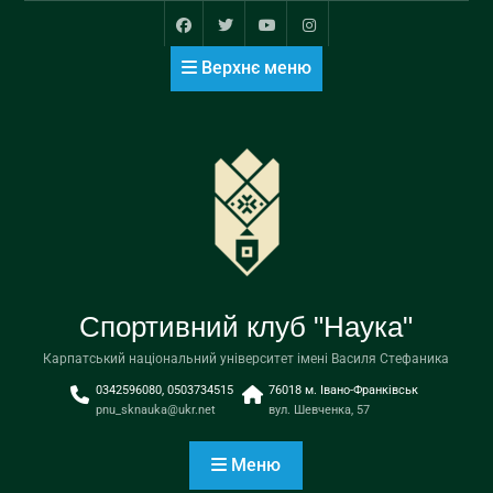
Перейти
до
Фейсбук
Пункт
ютуб
інстаграм
вмісту
Верхнє меню
меню
Спортивний клуб "Наука"
Карпатський національний університет імені Василя Стефаника
0342596080, 0503734515
76018 м. Івано-Франківськ
pnu_sknauka@ukr.net
вул. Шевченка, 57
Меню